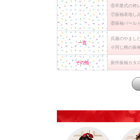
⑥卒業式の袴
⑦振袖表地し
⑧振袖パール
呉服のやまし
一言
※同じ柄の振
その他
新作振袖カタ