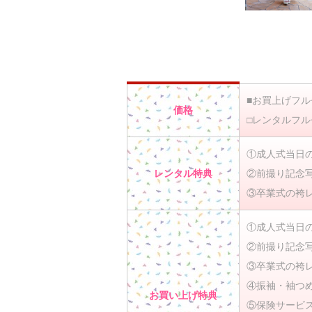
■お買上げフルセ
価格
□レンタルフルセ
①成人式当日
レンタル特典
②前撮り記念
③卒業式の袴
①成人式当日
②前撮り記念
③卒業式の袴
④振袖・袖つ
お買い上げ特典
⑤保険サービ