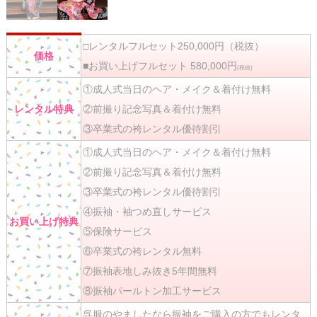
□レンタルフルセット250,000円（税抜）
価格
■お買い上げフルセット 580,000円
(税抜)
①成人式当日のヘア・メイク＆着付け無料
レンタル特典
②前撮り記念写真＆着付け無料
③卒業式の袴レンタル優待割引
①成人式当日のヘア・メイク＆着付け無料
②前撮り記念写真＆着付け無料
③卒業式の袴レンタル優待割引
④振袖・袖つめ直しサービス
お買い上げ特典
⑤保険サービス
⑥卒業式の袴レンタル無料
⑦振袖表地しみ抜き5年間無料
⑧振袖パールトン加工サービス
呉服のやましたなら振袖をご購入の方でもレンタ