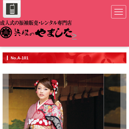
>
No.A-101